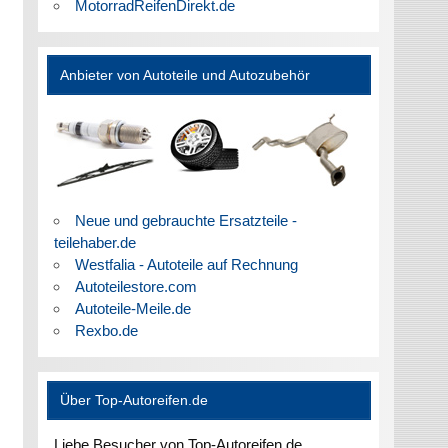
MotorradReifenDirekt.de
Anbieter von Autoteile und Autozubehör
Neue und gebrauchte Ersatzteile -
teilehaber.de
Westfalia - Autoteile auf Rechnung
Autoteilestore.com
Autoteile-Meile.de
Rexbo.de
Über Top-Autoreifen.de
Liebe Besucher von Top-Autoreifen.de,