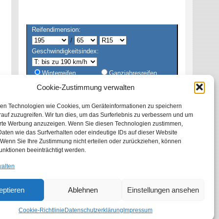
Reifendimension:
/
Geschwindigkeitsindex:
Winterreifen
Ganzjahresreifen
Sommerreifen
Alle
Cookie-Zustimmung verwalten
en Technologien wie Cookies, um Geräteinformationen zu speichern
auf zuzugreifen. Wir tun dies, um das Surferlebnis zu verbessern und um
erte Werbung anzuzeigen. Wenn Sie diesen Technologien zustimmen,
aten wie das Surfverhalten oder eindeutige IDs auf dieser Website
 Wenn Sie Ihre Zustimmung nicht erteilen oder zurückziehen, können
unktionen beeinträchtigt werden.
walten
eptieren
Ablehnen
Einstellungen ansehen
Cookie-Richtlinie
Datenschutzerklärung
Impressum