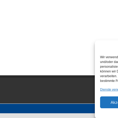
Wir verwend
und/oder dar
personalisi
können wir D
verarbeiten.
bestimmte F
Dienste ver
Akz