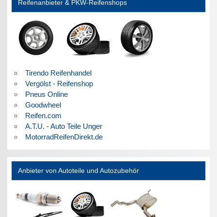
Reifenanbieter & PKW-Reifenshops
Tirendo Reifenhandel
Vergölst - Reifenshop
Pneus Online
Goodwheel
Reifen.com
A.T.U. - Auto Teile Unger
MotorradReifenDirekt.de
Anbieter von Autoteile und Autozubehör