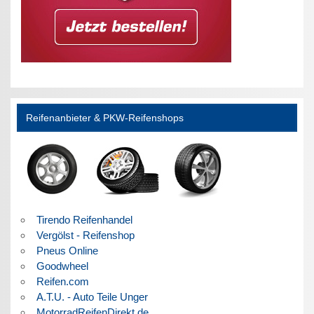
Reifenanbieter & PKW-Reifenshops
Tirendo Reifenhandel
Vergölst - Reifenshop
Pneus Online
Goodwheel
Reifen.com
A.T.U. - Auto Teile Unger
MotorradReifenDirekt.de