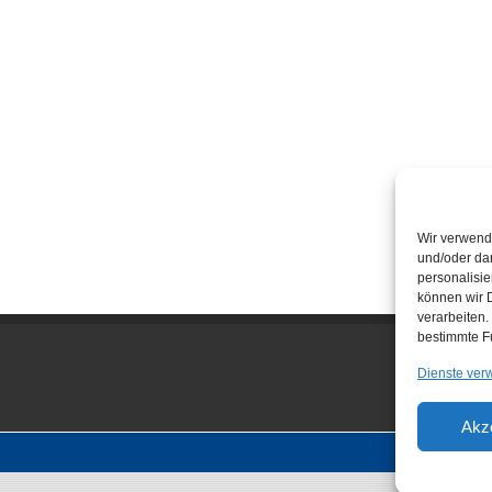
Wir verwend
und/oder dar
personalisi
können wir D
verarbeiten.
bestimmte F
Dienste ver
Akz