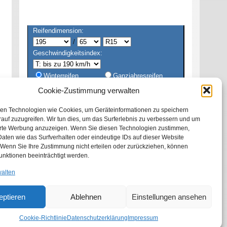
Reifendimension:
/
Geschwindigkeitsindex:
Winterreifen
Ganzjahresreifen
Sommerreifen
Alle
Cookie-Zustimmung verwalten
en Technologien wie Cookies, um Geräteinformationen zu speichern
auf zuzugreifen. Wir tun dies, um das Surferlebnis zu verbessern und um
erte Werbung anzuzeigen. Wenn Sie diesen Technologien zustimmen,
aten wie das Surfverhalten oder eindeutige IDs auf dieser Website
 Wenn Sie Ihre Zustimmung nicht erteilen oder zurückziehen, können
unktionen beeinträchtigt werden.
walten
eptieren
Ablehnen
Einstellungen ansehen
Cookie-Richtlinie
Datenschutzerklärung
Impressum