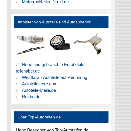
MotorradReifenDirekt.de
Anbieter von Autoteile und Autozubehör
Neue und gebrauchte Ersatzteile -
teilehaber.de
Westfalia - Autoteile auf Rechnung
Autoteilestore.com
Autoteile-Meile.de
Rexbo.de
Über Top-Autoreifen.de
Liebe Besucher von Top-Autoreifen.de,