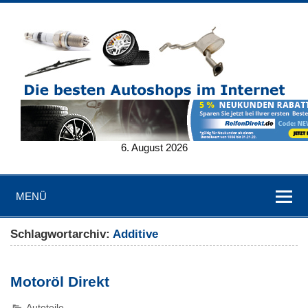
6. August 2026
MENÜ
Schlagwortarchiv:
Additive
Motoröl Direkt
Autoteile