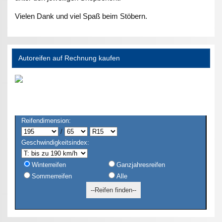
Vielen Dank und viel Spaß beim Stöbern.
Autoreifen auf Rechnung kaufen
Reifendimension:
/
Geschwindigkeitsindex:
Winterreifen
Ganzjahresreifen
Sommerreifen
Alle