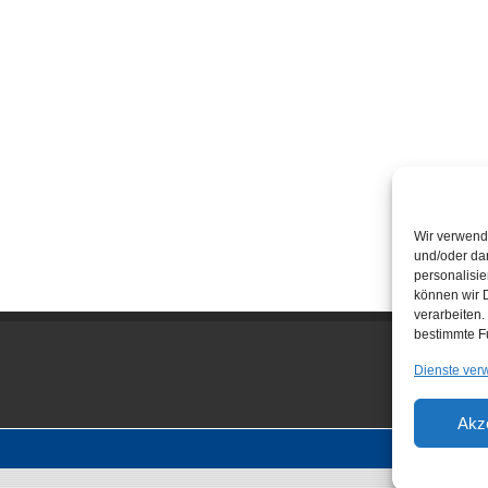
Wir verwend
und/oder dar
personalisi
können wir D
verarbeiten.
bestimmte F
Dienste ver
Akz