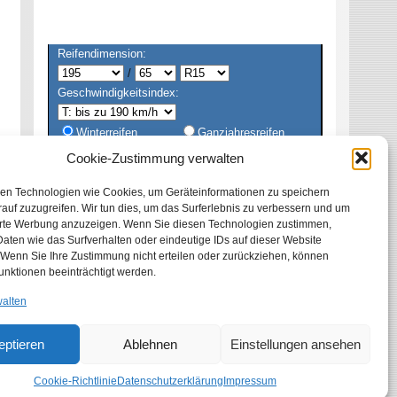
Reifendimension:
/
Geschwindigkeitsindex:
Winterreifen
Ganzjahresreifen
Sommerreifen
Alle
Cookie-Zustimmung verwalten
en Technologien wie Cookies, um Geräteinformationen zu speichern
auf zuzugreifen. Wir tun dies, um das Surferlebnis zu verbessern und um
erte Werbung anzuzeigen. Wenn Sie diesen Technologien zustimmen,
aten wie das Surfverhalten oder eindeutige IDs auf dieser Website
 Wenn Sie Ihre Zustimmung nicht erteilen oder zurückziehen, können
unktionen beeinträchtigt werden.
walten
eptieren
Ablehnen
Einstellungen ansehen
Cookie-Richtlinie
Datenschutzerklärung
Impressum