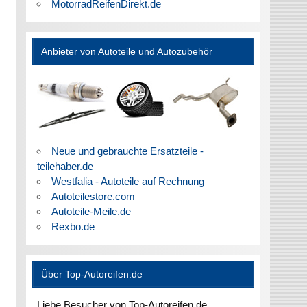
MotorradReifenDirekt.de
Anbieter von Autoteile und Autozubehör
Neue und gebrauchte Ersatzteile -
teilehaber.de
Westfalia - Autoteile auf Rechnung
Autoteilestore.com
Autoteile-Meile.de
Rexbo.de
Über Top-Autoreifen.de
Liebe Besucher von Top-Autoreifen.de,