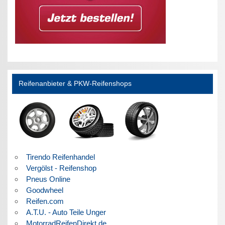
Reifenanbieter & PKW-Reifenshops
Tirendo Reifenhandel
Vergölst - Reifenshop
Pneus Online
Goodwheel
Reifen.com
A.T.U. - Auto Teile Unger
MotorradReifenDirekt.de