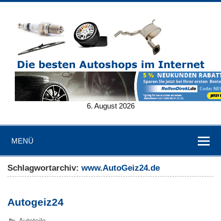
6. August 2026
MENÜ
Schlagwortarchiv:
www.AutoGeiz24.de
Autogeiz24
Autoteile