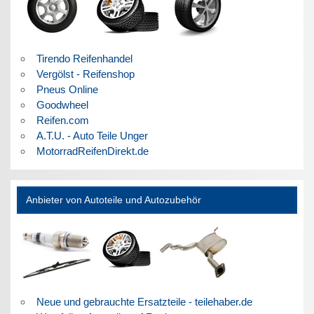
Tirendo Reifenhandel
Vergölst - Reifenshop
Pneus Online
Goodwheel
Reifen.com
A.T.U. - Auto Teile Unger
MotorradReifenDirekt.de
Anbieter von Autoteile und Autozubehör
Neue und gebrauchte Ersatzteile - teilehaber.de