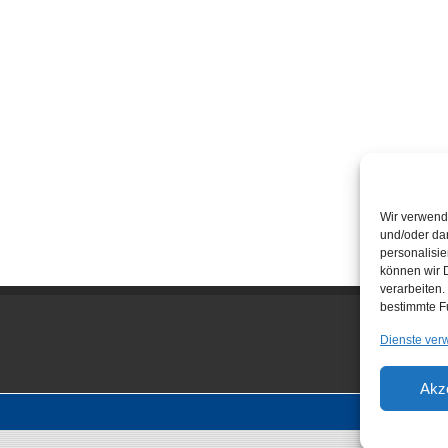
Wir verwend
und/oder dar
personalisi
können wir D
verarbeiten.
bestimmte F
Dienste ver
Akz