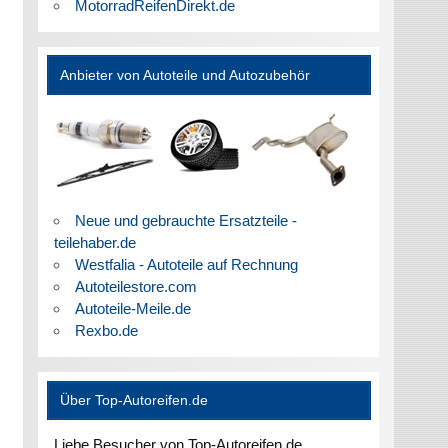
MotorradReifenDirekt.de
Anbieter von Autoteile und Autozubehör
Neue und gebrauchte Ersatzteile -
teilehaber.de
Westfalia - Autoteile auf Rechnung
Autoteilestore.com
Autoteile-Meile.de
Rexbo.de
Über Top-Autoreifen.de
Liebe Besucher von Top-Autoreifen.de,