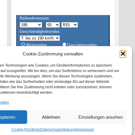
Reifendimension:
/
Geschwindigkeitsindex:
Winterreifen
Ganzjahresreifen
Sommerreifen
Alle
Cookie-Zustimmung verwalten
en Technologien wie Cookies, um Geräteinformationen zu speichern
auf zuzugreifen. Wir tun dies, um das Surferlebnis zu verbessern und um
erte Werbung anzuzeigen. Wenn Sie diesen Technologien zustimmen,
aten wie das Surfverhalten oder eindeutige IDs auf dieser Website
 Wenn Sie Ihre Zustimmung nicht erteilen oder zurückziehen, können
unktionen beeinträchtigt werden.
walten
eptieren
Ablehnen
Einstellungen ansehen
Cookie-Richtlinie
Datenschutzerklärung
Impressum