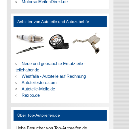
MotorradReifenDirekt.de
Anbieter von Autoteile und Autozubehör
Neue und gebrauchte Ersatzteile -
teilehaber.de
Westfalia - Autoteile auf Rechnung
Autoteilestore.com
Autoteile-Meile.de
Rexbo.de
Über Top-Autoreifen.de
Liebe Besucher von Top-Autoreifen.de,