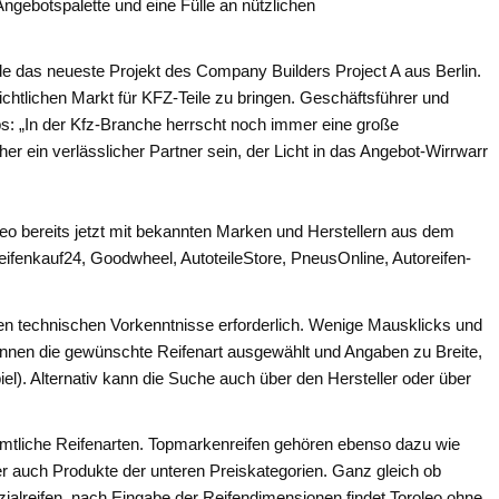
Angebotspalette und eine Fülle an nützlichen
de das neueste Projekt des Company Builders Project A aus Berlin.
ichtlichen Markt für KFZ-Teile zu bringen. Geschäftsführer und
s: „In der Kfz-Branche herrscht noch immer eine große
er ein verlässlicher Partner sein, der Licht in das Angebot-Wirrwarr
leo bereits jetzt mit bekannten Marken und Herstellern aus dem
ifenkauf24, Goodwheel, AutoteileStore, PneusOnline, Autoreifen-
en technischen Vorkenntnisse erforderlich. Wenige Mausklicks und
önnen die gewünschte Reifenart ausgewählt und Angaben zu Breite,
l). Alternativ kann die Suche auch über den Hersteller oder über
 sämtliche Reifenarten. Topmarkenreifen gehören ebenso dazu wie
er auch Produkte der unteren Preiskategorien. Ganz gleich ob
ialreifen, nach Eingabe der Reifendimensionen findet Toroleo ohne