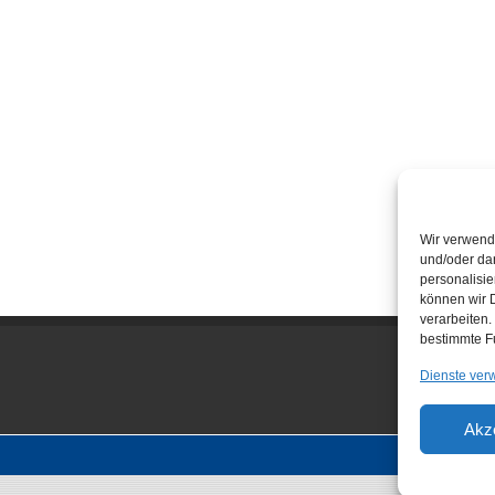
Wir verwend
und/oder dar
personalisi
können wir D
verarbeiten.
bestimmte F
Dienste ver
Akz