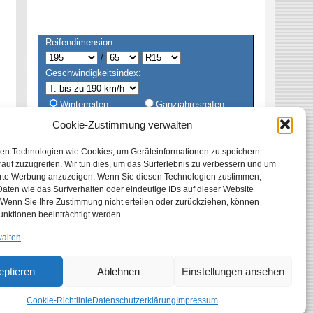
Reifendimension:
/
Geschwindigkeitsindex:
Winterreifen
Ganzjahresreifen
Sommerreifen
Alle
Cookie-Zustimmung verwalten
en Technologien wie Cookies, um Geräteinformationen zu speichern
auf zuzugreifen. Wir tun dies, um das Surferlebnis zu verbessern und um
erte Werbung anzuzeigen. Wenn Sie diesen Technologien zustimmen,
aten wie das Surfverhalten oder eindeutige IDs auf dieser Website
 Wenn Sie Ihre Zustimmung nicht erteilen oder zurückziehen, können
unktionen beeinträchtigt werden.
walten
eptieren
Ablehnen
Einstellungen ansehen
Cookie-Richtlinie
Datenschutzerklärung
Impressum