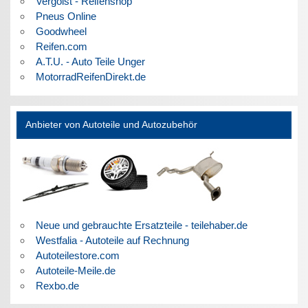
Vergölst - Reifenshop
Pneus Online
Goodwheel
Reifen.com
A.T.U. - Auto Teile Unger
MotorradReifenDirekt.de
Anbieter von Autoteile und Autozubehör
Neue und gebrauchte Ersatzteile - teilehaber.de
Westfalia - Autoteile auf Rechnung
Autoteilestore.com
Autoteile-Meile.de
Rexbo.de